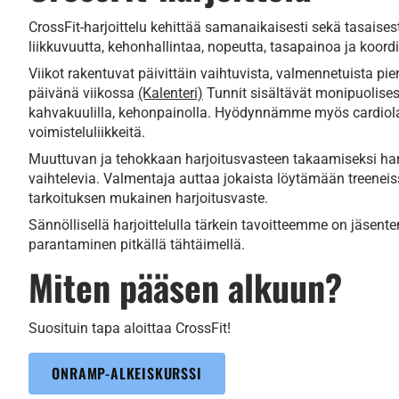
CrossFit-harjoittelu kehittää samanaikaisesti sekä tasaises
liikkuvuutta, kehonhallintaa, nopeutta, tasapainoa ja koord
Viikot rakentuvat päivittäin vaihtuvista, valmennetuista p
päivänä viikossa
(Kalenteri)
Tunnit sisältävät monipuolisesti
kahvakuulilla, kehonpainolla. Hyödynnämme myös cardiolaitt
voimisteluliikkeitä.
Muuttuvan ja tehokkaan harjoitusvasteen takaamiseksi harjoi
vaihtelevia. Valmentaja auttaa jokaista löytämään treeneis
tarkoituksen mukainen harjoitusvaste.
Sännöllisellä harjoittelulla tärkein tavoitteemme on jäsent
parantaminen pitkällä tähtäimellä.
Miten pääsen alkuun?
Suosituin tapa aloittaa CrossFit!
ONRAMP-ALKEISKURSSI