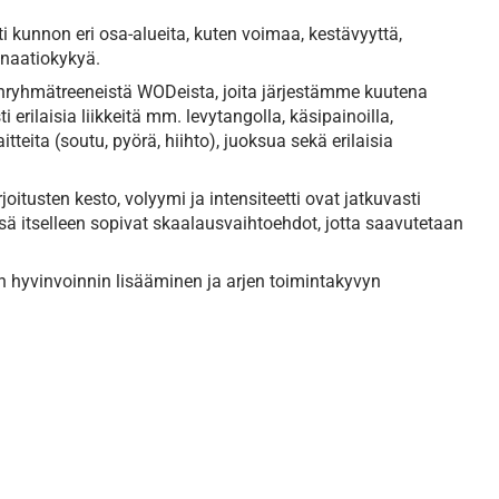
ti kunnon eri osa-alueita, kuten voimaa, kestävyyttä,
inaatiokykyä.
ienryhmätreeneistä WODeista, joita järjestämme kuutena
 erilaisia liikkeitä mm. levytangolla, käsipainoilla,
eita (soutu, pyörä, hiihto), juoksua sekä erilaisia
tusten kesto, volyymi ja intensiteetti ovat jatkuvasti
sä itselleen sopivat skaalausvaihtoehdot, jotta saavutetaan
en hyvinvoinnin lisääminen ja arjen toimintakyvyn