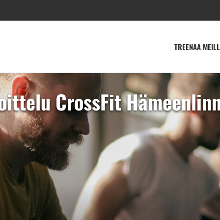
TREENAA MEILL
oittelu CrossFit Hämeenlin