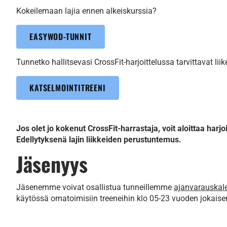
Kokeilemaan lajia ennen alkeiskurssia?
EASYWOD-TUNNIT
Tunnetko hallitsevasi CrossFit-harjoittelussa tarvittavat liik
KATSELMOINTITREENI
Jos olet jo kokenut CrossFit-harrastaja, voit aloittaa harj
Edellytyksenä lajin liikkeiden perustuntemus.​​​​​​​
Jäsenyys
Jäsenemme voivat osallistua tunneillemme
ajanvarauskal
käytössä omatoimisiin treeneihin klo 05-23 vuoden jokaise