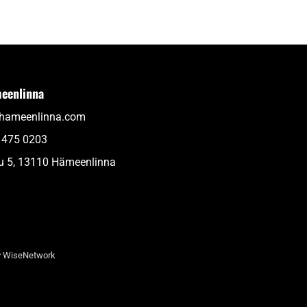
eenlinna
thameenlinna.com
 475 0203
u 5, 13110 Hämeenlinna
y
WiseNetwork