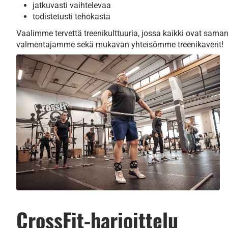
jatkuvasti vaihtelevaa
todistetusti tehokasta
Vaalimme tervettä treenikulttuuria, jossa kaikki ovat saman
valmentajamme sekä mukavan yhteisömme treenikaverit!
CrossFit-harjoittelu