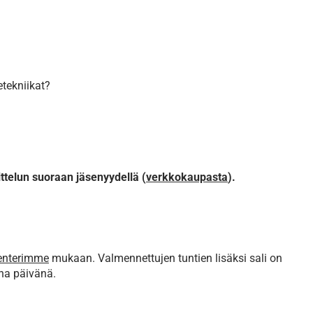
etekniikat?
oittelun suoraan jäsenyydellä (
verkkokaupasta
).
enterimme
mukaan. Valmennettujen tuntien lisäksi sali on
na päivänä.