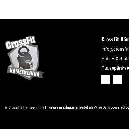
CrossFit Häm
info@crossfi
Puh.
+358 50
Puusepänkat
© CrossFit Hämeenlinna
| Toiminnanohjausjärjestelmä
WiseGym
powered b