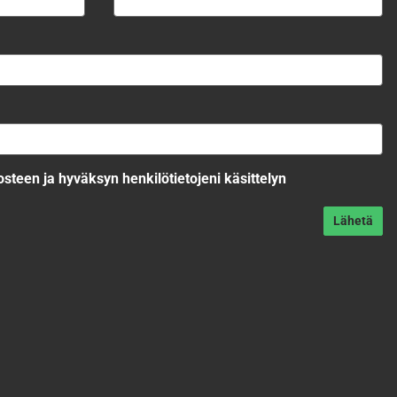
*
Sukunimi
losteen
ja hyväksyn henkilötietojeni käsittelyn
Lähetä