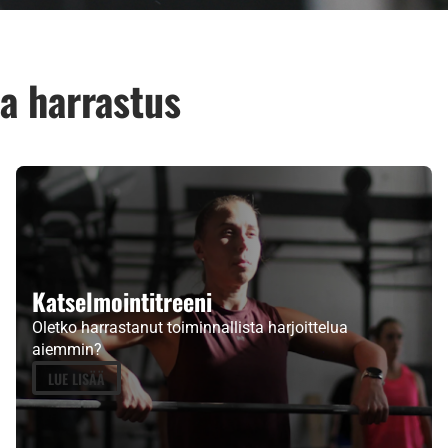
aa harrastus
Katselmointi­treeni