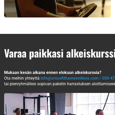
OnRamp-alkeiskurssi
Suosituin tapa aloittaa CrossFit!
LUE LISÄÄ
Varaa paikkasi alkeiskurssi
Mukaan kesän aikana ennen elokuun alkeiskurssia?
Ota meihin yhteyttä
info@crossfithameenlinna.com / 050 4