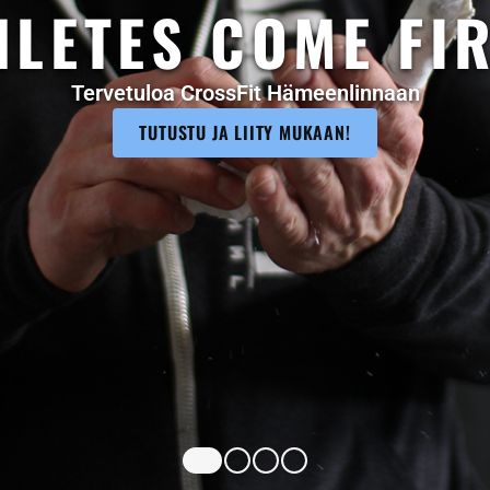
IVÄSI PARAS TU
TREENEISSÄ
ohjelmointi, korkeatasoinen valmennus ja mahtav