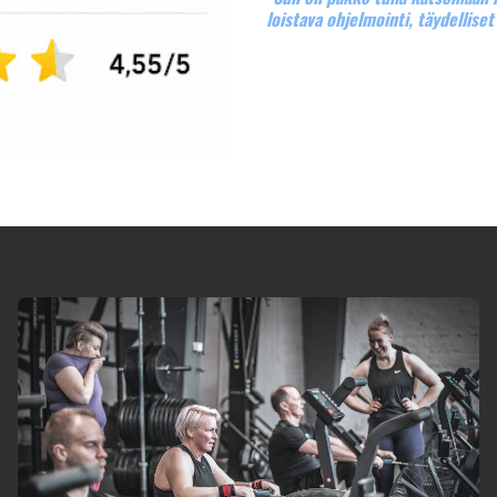
"Yhteishenki on vahva syy käydä 
"Tärkeäksi muodostunut harrastu
tuo tasapainoa kuormittavaan ty
​​​​​​​"Sun on pakko tulla katsoma
loistava ohjelmointi, täydellise