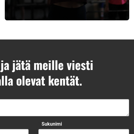
Oletko harrastanut toiminnallista harjoittelua
aiemmin?
LUE LISÄÄ
ja jätä meille viesti
lla olevat kentät.