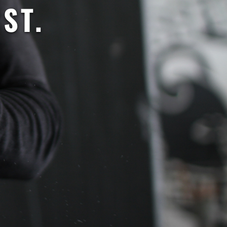
NTI
a yhteisö