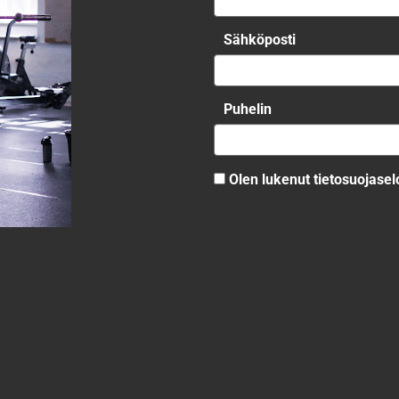
Viestisi
n!
*
Etunimi
*
Sähköposti
*
Puhelin
Olen lukenut
tietosuojase