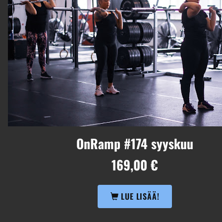
tai pienryhmällesi sopivan paketin harrastuksen aloittamisee
OnRamp #174 syyskuu