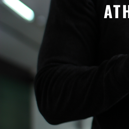
PÄ
Tehokas 