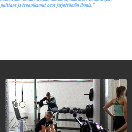
juuri täällä."
s, joka ylläpitää erinomaisesti hyvää fyysistä toimintakykyä ja
öhön sekä arkeen. Hyväksi niin kropalle kuin pääkopalle."
an meidän sali. Siellä on upea meininki, mahtavat valmentajat,
t puitteet ja treenikamut ovat järjettömän ihania."