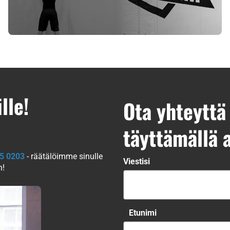
Helpoille tunneille voi osallistua ilman aiempaa
kokemusta.
LUE LISÄÄ
lle!
Ota yhteyttä 
täyttämällä a
75 0203
- räätälöimme sinulle