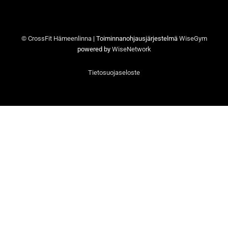
© CrossFit Hämeenlinna
| Toiminnanohjausjärjestelmä
WiseGym
powered by
WiseNetwork
Tietosuojaseloste