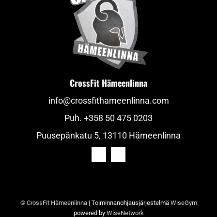
CrossFit Hämeenlinna
info@crossfithameenlinna.com
Puh.
+358 50 475 0203
Puusepänkatu 5, 13110 Hämeenlinna
© CrossFit Hämeenlinna
| Toiminnanohjausjärjestelmä
WiseGym
powered by
WiseNetwork