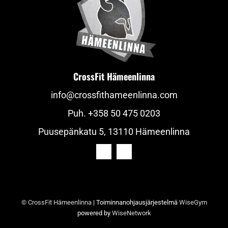
CrossFit Hämeenlinna
info@crossfithameenlinna.com
Puh.
+358 50 475 0203
Puusepänkatu 5, 13110 Hämeenlinna
© CrossFit Hämeenlinna
| Toiminnanohjausjärjestelmä
WiseGym
powered by
WiseNetwork