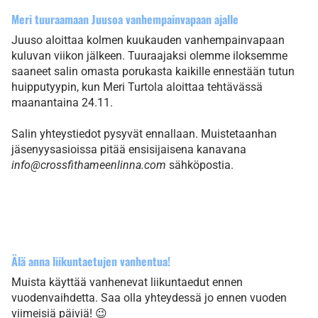
Meri tuuraamaan Juusoa vanhempainvapaan ajalle
Juuso aloittaa kolmen kuukauden vanhempainvapaan
kuluvan viikon jälkeen. Tuuraajaksi olemme iloksemme
saaneet salin omasta porukasta kaikille ennestään tutun
huipputyypin, kun Meri Turtola aloittaa tehtävässä
maanantaina 24.11.
Salin yhteystiedot pysyvät ennallaan. Muistetaanhan
jäsenyysasioissa pitää ensisijaisena kanavana
info@crossfithameenlinna.com
sähköpostia.
Älä anna liikuntaetujen vanhentua!
Muista käyttää vanhenevat liikuntaedut ennen
vuodenvaihdetta. Saa olla yhteydessä jo ennen vuoden
viimeisiä päiviä! 😉