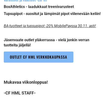
BoxAthletics - laadukkaat treenivarusteet
Tupsupipot - suositut ja lämpimät pipot viilenevään keliin!
BA-tuotteet ja tupsupipot -20% MobilePayssa 30.11. asti!
Jäsenvaate outlet yläkerrassa - vielä jonkin verran
tuotteita jäljellä!
OUTLET CF HML VERKKOKAUPASSA
Mukavaa viikonloppua!
-CF HML STAFF-