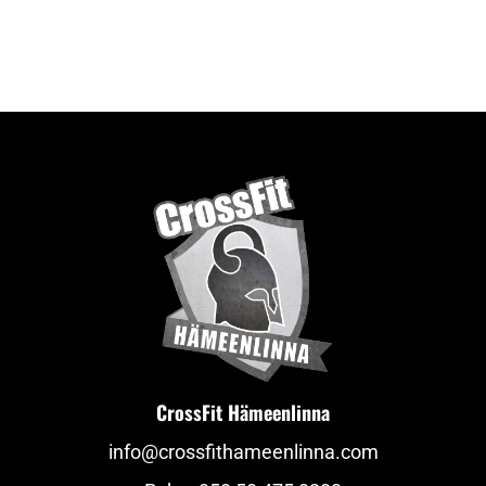
CrossFit Hämeenlinna
info@crossfithameenlinna.com