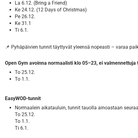
La 6.12. (Bring a Friend)
Ke 24.12. (12 Days of Christmas)
Pe 26.12.
Ke 31.1
Ti 6.1.
📌 Pyhäpäivien tunnit täyttyvät yleensä nopeasti – varaa paik
Open Gym avoinna normaalisti klo 05–23, ei valmennettuja 
To 25.12.
To 1.1.
EasyWOD-tunnit
Normaalein aikatauluin, tunnit tauolla ainoastaan seura
To 25.12.
To 1.1.
Ti 6.1.