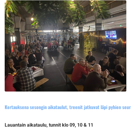
Kertauksena sesongin aikataulut, treenit jatkuvat läpi pyhien seur
Lauantain aikataulu, tunnit klo 09, 10 & 11