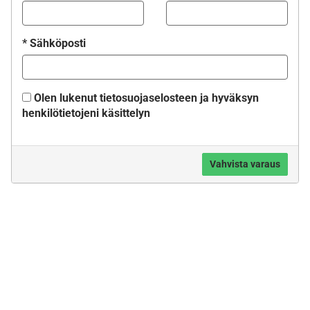
*
Sähköposti
Olen lukenut
tietosuojaselosteen
ja hyväksyn
henkilötietojeni käsittelyn
Vahvista varaus