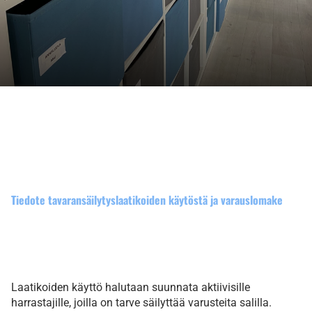
Tiedote tavaransäilytyslaatikoiden käytöstä ja varauslomake
Laatikoiden käyttö halutaan suunnata aktiivisille
harrastajille, joilla on tarve säilyttää varusteita salilla.