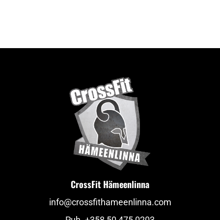
CrossFit Hämeenlinna
info@crossfithameenlinna.com
Puh.
+358 50 475 0203