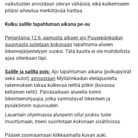
vaikutusten arvioidaan olevan vähäisiä, eikä kulkemiseen
pitäisi aiheutua merkittävää haittaa.
Kulku salille tapahtuman aikana pe-su
Perjantaina 12.6. aamusta alkaen ajo Puusepänkadun
suunnasta suljetaan kokonaan
tapahtuma-alueen
liikennejärjestelyjen vuoksi. Tätä kautta ei ole mahdollista
ajaa ollenkaan läpi.
Salille ja salilta pois:
Ajo tapahtuman aikana (polkupyörät
sekä autot)
ainoastaan
Myllärinkadun eteläpuolelta
rakennuksen takaa kulkevaa reittiä pitkin (kuvassa
keltainen reitti). Päiväsaikaan alueella toimii
liikenteenohjaajia, jotka varmistavat liikenteen ja
pysäköinnin sujuvuuden.
Lauantain ohjelmassa alunperin ollut juoksu tulee
muuttumaan, treeni suoritetaan kokonaan sisätiloissa.
Pääset zoomaamaan klikkaamalla kuvan auki.