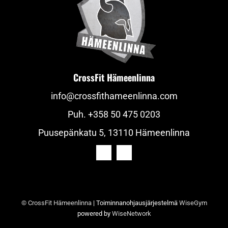
CrossFit Hämeenlinna
info@crossfithameenlinna.com
Puh.
+358 50 475 0203
Puusepänkatu 5, 13110 Hämeenlinna
© CrossFit Hämeenlinna
| Toiminnanohjausjärjestelmä
WiseGym
powered by
WiseNetwork