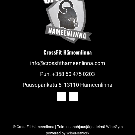
CrossFit Hämeenlinna
info@crossfithameenlinna.com
Puh.
+358 50 475 0203
Puusepänkatu 5, 13110 Hämeenlinna
© CrossFit Hämeenlinna
| Toiminnanohjausjärjestelmä
WiseGym
powered by
WiseNetwork