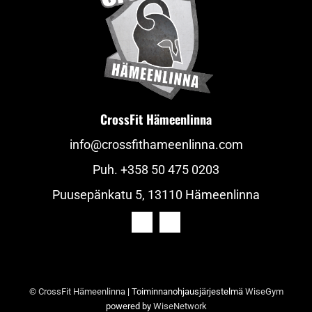
CrossFit Hämeenlinna
info@crossfithameenlinna.com
Puh.
+358 50 475 0203
Puusepänkatu 5, 13110 Hämeenlinna
© CrossFit Hämeenlinna
| Toiminnanohjausjärjestelmä
WiseGym
powered by
WiseNetwork