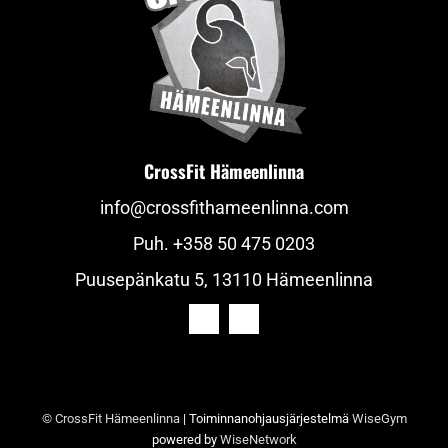
CrossFit Hämeenlinna
info@crossfithameenlinna.com
Puh.
+358 50 475 0203
Puusepänkatu 5, 13110 Hämeenlinna
© CrossFit Hämeenlinna
| Toiminnanohjausjärjestelmä
WiseGym
powered by
WiseNetwork