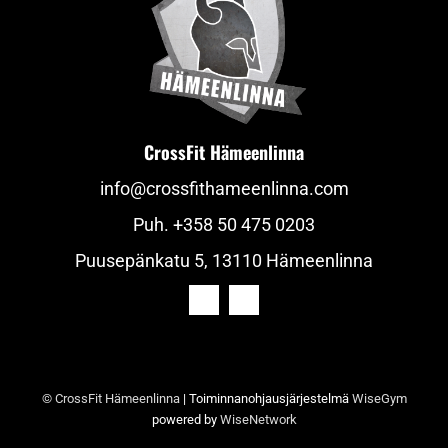
CrossFit Hämeenlinna
info@crossfithameenlinna.com
Puh.
+358 50 475 0203
Puusepänkatu 5, 13110 Hämeenlinna
© CrossFit Hämeenlinna
| Toiminnanohjausjärjestelmä
WiseGym
powered by
WiseNetwork