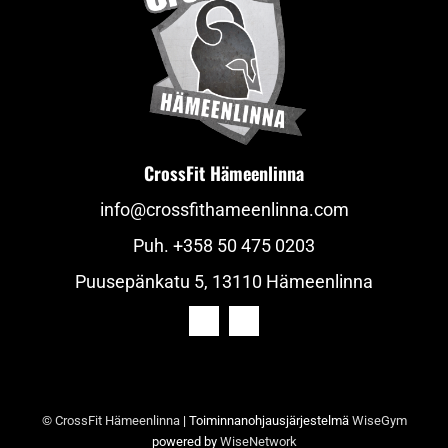
CrossFit Hämeenlinna
info@crossfithameenlinna.com
Puh.
+358 50 475 0203
Puusepänkatu 5, 13110 Hämeenlinna
© CrossFit Hämeenlinna
| Toiminnanohjausjärjestelmä
WiseGym
powered by
WiseNetwork