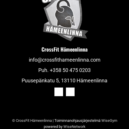
CrossFit Hämeenlinna
info@crossfithameenlinna.com
Puh.
+358 50 475 0203
Puusepänkatu 5, 13110 Hämeenlinna
© CrossFit Hämeenlinna
| Toiminnanohjausjärjestelmä
WiseGym
powered by
WiseNetwork