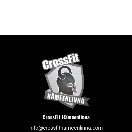
CrossFit Hämeenlinna
info@crossfithameenlinna.com