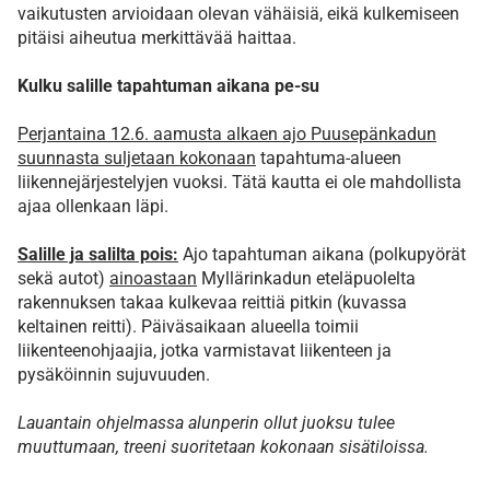
vaikutusten arvioidaan olevan vähäisiä, eikä kulkemiseen
pitäisi aiheutua merkittävää haittaa.
Kulku salille tapahtuman aikana pe-su
Perjantaina 12.6. aamusta alkaen ajo Puusepänkadun
suunnasta suljetaan kokonaan
tapahtuma-alueen
liikennejärjestelyjen vuoksi. Tätä kautta ei ole mahdollista
ajaa ollenkaan läpi.
Salille ja salilta pois:
Ajo tapahtuman aikana (polkupyörät
sekä autot)
ainoastaan
Myllärinkadun eteläpuolelta
rakennuksen takaa kulkevaa reittiä pitkin (kuvassa
keltainen reitti). Päiväsaikaan alueella toimii
liikenteenohjaajia, jotka varmistavat liikenteen ja
pysäköinnin sujuvuuden.
Lauantain ohjelmassa alunperin ollut juoksu tulee
muuttumaan, treeni suoritetaan kokonaan sisätiloissa.