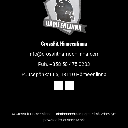
CrossFit Hämeenlinna
info@crossfithameenlinna.com
Puh.
+358 50 475 0203
Puusepänkatu 5, 13110 Hämeenlinna
© CrossFit Hämeenlinna
| Toiminnanohjausjärjestelmä
WiseGym
powered by
WiseNetwork