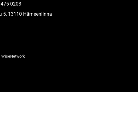
 475 0203
u 5, 13110 Hämeenlinna
y
WiseNetwork