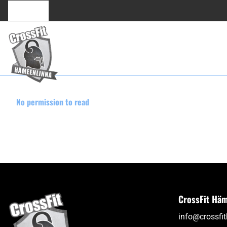
No permission to read
CrossFit Häm
info@crossfi