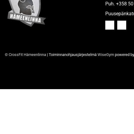
Puh.
+358 50
Puusepänkat
© CrossFit Hämeenlinna
| Toiminnanohjausjärjestelmä
WiseGym
powered b