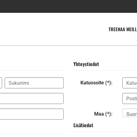
TREENAA MEILL
Yhteystiedot
Katuosoite (*):
Suo
Maa (*):
Lisätiedot