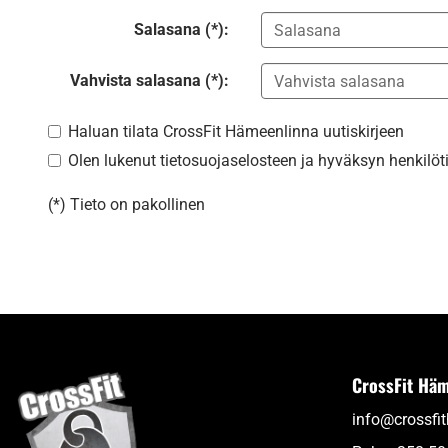
Salasana (*):
Vahvista salasana (*):
Haluan tilata CrossFit Hämeenlinna uutiskirjeen
Olen lukenut
tietosuojaselosteen
ja hyväksyn henkilötie
(*) Tieto on pakollinen
CrossFit Häm
info@crossfi