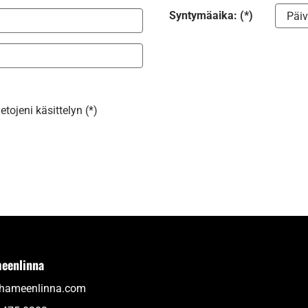
Syntymäaika: (*)
tojeni käsittelyn (*)
eenlinna
thameenlinna.com