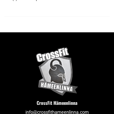
CrossFit Hämeenlinna
info@crossfithameenlinna.com