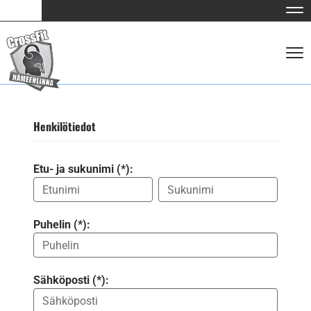
Nav
Nav
Henkilötiedot
Etu- ja sukunimi (*):
Puhelin (*):
Sähköposti (*):