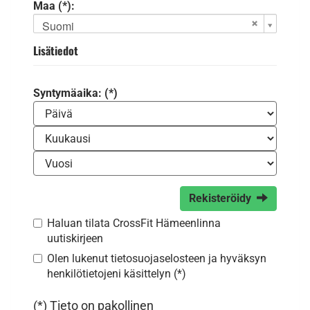
Maa (*):
Suomi
Lisätiedot
Syntymäaika: (*)
Rekisteröidy
Haluan tilata CrossFit Hämeenlinna
uutiskirjeen
Olen lukenut
tietosuojaselosteen
ja hyväksyn
henkilötietojeni käsittelyn (*)
(*) Tieto on pakollinen