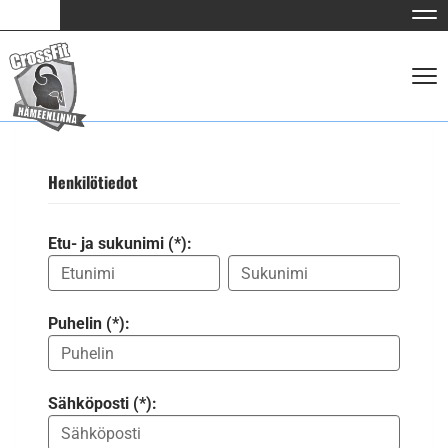
Nav
Nav
Henkilötiedot
Etu- ja sukunimi (*):
Puhelin (*):
Sähköposti (*):