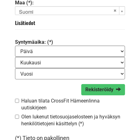
Maa (*):
Suomi
Lisätiedot
Syntymäaika: (*)
Rekisteröidy
Haluan tilata CrossFit Hämeenlinna
uutiskirjeen
Olen lukenut
tietosuojaselosteen
ja hyväksyn
henkilötietojeni käsittelyn (*)
(*) Tieto on pakollinen