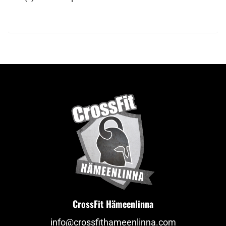
CrossFit Hämeenlinna
info@crossfithameenlinna.com